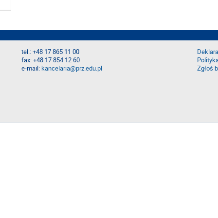
tel.: +48 17 865 11 00
Deklara
fax: +48 17 854 12 60
Polityk
e-mail:
kancelaria@prz.edu.pl
Zgłoś b