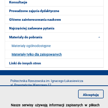
Konsultacje
Prowadzone zajęcia dydaktyczne
Główne zainteresowania naukowe
Najczęściej zadawane pytania
Materiały do pobrania
Materialy ogólnodostępne
Materiały tylko dla zalogowanych
Linki do innych stron
Politechnika Rzeszowska im. Ignacego Łukasiewicza
al. Powstańców Warszawy 12
35-029 Rzeszów
Akceptuję
tel.: +48 17 865 11 00
fax: +48 17 854 12 60
Nasze serwisy używają informacji zapisanych w plikach
e-mail:
kancelaria@prz.edu.pl