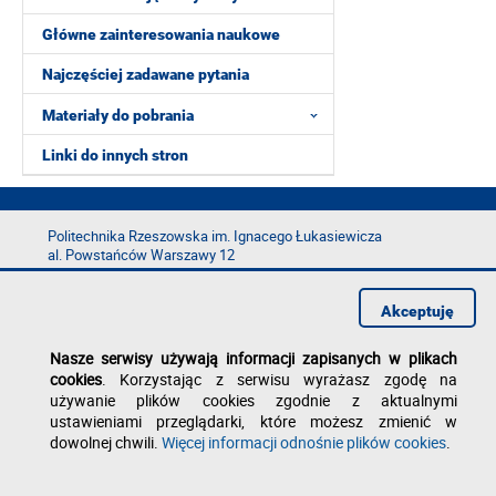
Główne zainteresowania naukowe
Najczęściej zadawane pytania
Materiały do pobrania
Linki do innych stron
Politechnika Rzeszowska im. Ignacego Łukasiewicza
al. Powstańców Warszawy 12
35-029 Rzeszów
tel.: +48 17 865 11 00
Akceptuję
fax: +48 17 854 12 60
e-mail:
kancelaria@prz.edu.pl
Nasze serwisy używają informacji zapisanych w plikach
cookies
. Korzystając z serwisu wyrażasz zgodę na
Deklaracja dostępności
używanie plików cookies zgodnie z aktualnymi
Polityka prywatności
Zgłoś błąd na stronie
ustawieniami przeglądarki, które możesz zmienić w
dowolnej chwili.
Więcej informacji odnośnie plików cookies
.