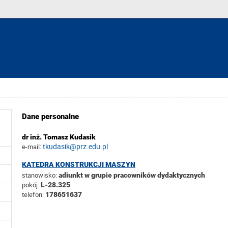
Dane personalne
dr inż. Tomasz Kudasik
tkudasik@prz.edu.pl
e-mail:
KATEDRA KONSTRUKCJI MASZYN
stanowisko:
adiunkt w grupie pracowników dydaktycznych
pokój:
L-28.325
telefon:
178651637