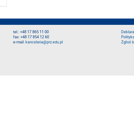
tel.: +48 17 865 11 00
Deklara
fax: +48 17 854 12 60
Polityk
e-mail:
kancelaria@prz.edu.pl
Zgłoś b