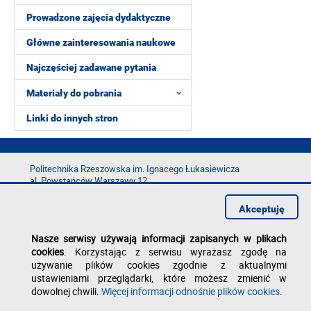
Prowadzone zajęcia dydaktyczne
Główne zainteresowania naukowe
Najczęściej zadawane pytania
Materiały do pobrania
Linki do innych stron
Politechnika Rzeszowska im. Ignacego Łukasiewicza
al. Powstańców Warszawy 12
35-029 Rzeszów
Akceptuję
tel.: +48 17 865 11 00
fax: +48 17 854 12 60
Nasze serwisy używają informacji zapisanych w plikach
e-mail:
kancelaria@prz.edu.pl
cookies
. Korzystając z serwisu wyrażasz zgodę na
Deklaracja dostępności
używanie plików cookies zgodnie z aktualnymi
Polityka prywatności
ustawieniami przeglądarki, które możesz zmienić w
Zgłoś błąd na stronie
dowolnej chwili.
Więcej informacji odnośnie plików cookies
.